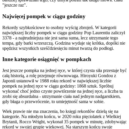
"jeszcze raz".
Najwięcej pompek w ciągu godziny
Rekordy szybkościowe to osobny wyścig zbrojeń. W kategorii
największej liczby pompek w ciągu godziny Pop Laurentiu zaliczył
3378 - a najtrudniejsza nie jest sama suma, lecz utrzymanie tego
tempa, gdy barki wrzeszczą. Godzina wydaje się krótka, dopóki nie
spędzisz wszystkich sześćdziesięciu minut twarzą do podłogi.
Inne kategorie osiągnięć w pompkach
Jest jeszcze pompka na jednej ręce, w której czysta siła przestaje być
całą historią, a rolę przejmuje równowaga. Hiroyuki Gondou z
Japonii ustanowił w 1988 roku rekord w największej liczbie
pompek na jednej ręce w ciągu godziny: 1868 sztuk. Spróbuj
wykonać choć jedno czyste powtórzenie na jednej ręce, a liczba ta
zrobi się absurdalna - utrzymanie ciała nad jednym nadgarstkiem,
gdy błaga o przewrócenie, to umiejętność sama w sobie.
Wiek prawie nie ma znaczenia, bo księgi rekordów dzielą się na
kategorie. Na młodym końcu, w 2020 roku pięciolatek z Wielkiej
Brytanii, Rocco Wright, wykonał 35 pompek w minutę, zdobywając
rekord w swojej grupie wiekowej. Na starszym końcu swoje