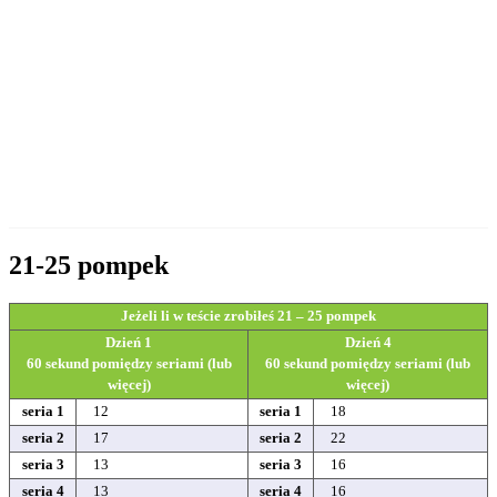
21-25 pompek
Jeżeli li w teście zrobiłeś 21 – 25 pompek
Dzień 1
Dzień 4
60 sekund pomiędzy seriami (lub
60 sekund pomiędzy seriami (lub
więcej)
więcej)
seria 1
12
seria 1
18
seria 2
17
seria 2
22
seria 3
13
seria 3
16
seria 4
13
seria 4
16