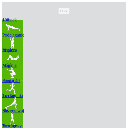
PL
100 pompek
Podciąganie
Mięśnie Brzucha
Mięśnie Nóg
Biegaj 40 minut
Trening rozciągania
Rozgrzewaj Się
Trening Aerobowy