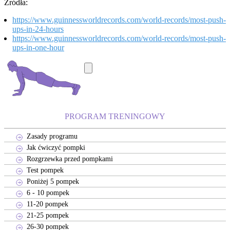
Źródła:
https://www.guinnessworldrecords.com/world-records/most-push-
ups-in-24-hours
https://www.guinnessworldrecords.com/world-records/most-push-
ups-in-one-hour
PROGRAM TRENINGOWY
Zasady programu
Jak ćwiczyć pompki
Rozgrzewka przed pompkami
Test pompek
Poniżej 5 pompek
6 - 10 pompek
11-20 pompek
21-25 pompek
26-30 pompek