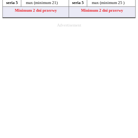
seria 5
max (minimum 21)
seria 5
max (minimum 25 )
Minimum 2 dni przerwy
Minimum 2 dni przerwy
Advertisement