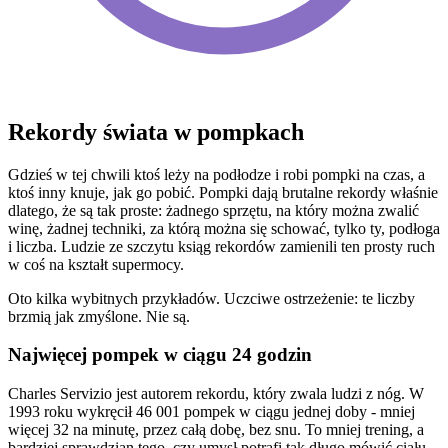
Rekordy świata w pompkach
Gdzieś w tej chwili ktoś leży na podłodze i robi pompki na czas, a
ktoś inny knuje, jak go pobić. Pompki dają brutalne rekordy właśnie
dlatego, że są tak proste: żadnego sprzętu, na który można zwalić
winę, żadnej techniki, za którą można się schować, tylko ty, podłoga
i liczba. Ludzie ze szczytu ksiąg rekordów zamienili ten prosty ruch
w coś na kształt supermocy.
Oto kilka wybitnych przykładów. Uczciwe ostrzeżenie: te liczby
brzmią jak zmyślone. Nie są.
Najwięcej pompek w ciągu 24 godzin
Charles Servizio jest autorem rekordu, który zwala ludzi z nóg. W
1993 roku wykręcił 46 001 pompek w ciągu jednej doby - mniej
więcej 32 na minutę, przez całą dobę, bez snu. To mniej trening, a
bardziej sprawdzian tego, czy umysł potrafi tak długo mówić ciału