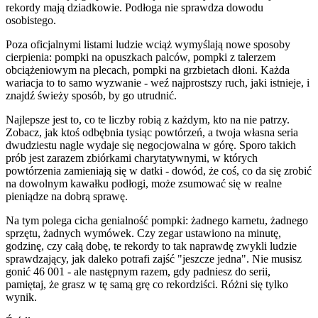
rekordy mają dziadkowie. Podłoga nie sprawdza dowodu
osobistego.
Poza oficjalnymi listami ludzie wciąż wymyślają nowe sposoby
cierpienia: pompki na opuszkach palców, pompki z talerzem
obciążeniowym na plecach, pompki na grzbietach dłoni. Każda
wariacja to to samo wyzwanie - weź najprostszy ruch, jaki istnieje, i
znajdź świeży sposób, by go utrudnić.
Najlepsze jest to, co te liczby robią z każdym, kto na nie patrzy.
Zobacz, jak ktoś odbębnia tysiąc powtórzeń, a twoja własna seria
dwudziestu nagle wydaje się negocjowalna w górę. Sporo takich
prób jest zarazem zbiórkami charytatywnymi, w których
powtórzenia zamieniają się w datki - dowód, że coś, co da się zrobić
na dowolnym kawałku podłogi, może zsumować się w realne
pieniądze na dobrą sprawę.
Na tym polega cicha genialność pompki: żadnego karnetu, żadnego
sprzętu, żadnych wymówek. Czy zegar ustawiono na minutę,
godzinę, czy całą dobę, te rekordy to tak naprawdę zwykli ludzie
sprawdzający, jak daleko potrafi zajść "jeszcze jedna". Nie musisz
gonić 46 001 - ale następnym razem, gdy padniesz do serii,
pamiętaj, że grasz w tę samą grę co rekordziści. Różni się tylko
wynik.