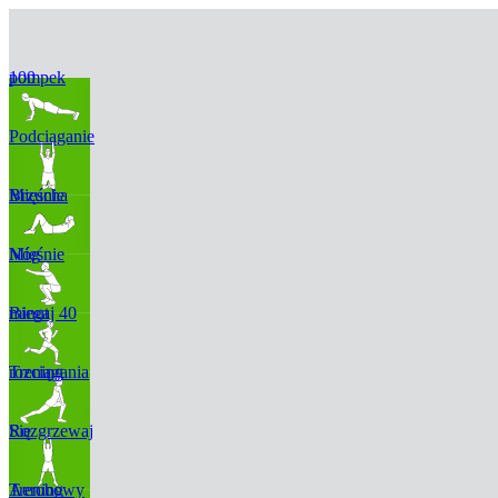
100 pompek
Podciąganie
Mięśnie Brzucha
Mięśnie Nóg
Biegaj 40 minut
Trening rozciągania
Rozgrzewaj Się
Trening Aerobowy