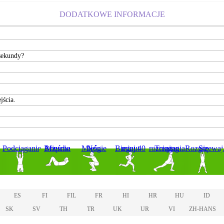
DODATKOWE INFORMACJE
sekundy?
jścia.
Podciąganie
Mięśnie Brzucha
Mięśnie Nóg
Biegaj 40 minut
Trening rozciągania
Rozgrzewaj Się
ES
FI
FIL
FR
HI
HR
HU
ID
SK
SV
TH
TR
UK
UR
VI
ZH-HANS