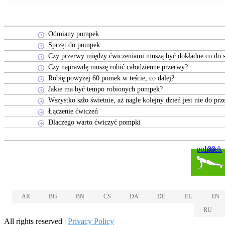
Odmiany pompek
Sprzęt do pompek
Czy przerwy między ćwiczeniami muszą być dokładne co do 
Czy naprawdę muszę robić całodzienne przerwy?
Robię powyżej 60 pomek w teście, co dalej?
Jakie ma być tempo robionych pompek?
Wszystko szło świetnie, aż nagle kolejny dzień jest nie do prze
Łączenie ćwiczeń
Dlaczego warto ćwiczyć pompki
100 pompek
AR
BG
BN
CS
DA
DE
EL
EN
RU
All rights reserved |
Privacy Policy