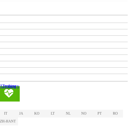
Trening Aerobowy
IT
JA
KO
LT
NL
NO
PT
RO
ZH-HANT